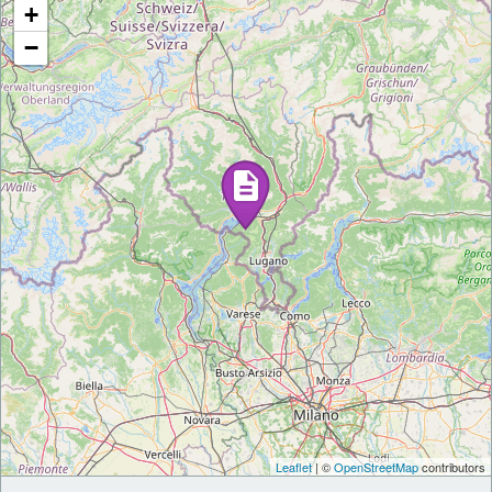
+
−
Leaflet
| ©
OpenStreetMap
contributors