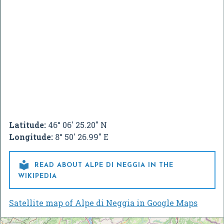
Latitude:
46° 06' 25.20" N
Longitude:
8° 50' 26.99" E

READ ABOUT ALPE DI NEGGIA IN THE
WIKIPEDIA
Satellite map of Alpe di Neggia in Google Maps