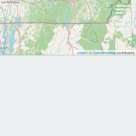
Leaflet
| ©
OpenStreetMap
contributors